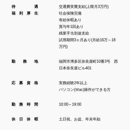
待 遇
交通費実費支給(上限月3万円)
福 利 厚 生
社会保険完備
有給休暇あり
賞与年1回あり
残業手当別途支給
試用期間3ヶ月あり(月給16万～18
万円)
Home
勤 務 地
福岡市博多区奈良屋町10番3号 西
About
日本奈良屋ビル401
Works
応 募 資 格
実務経験2年以上
パソコン(Ｍac)操作ができる方
Recruit
勤 務 時 間
10:00～19:00
News
休 日 休 暇
土日祝、お盆、年末年始
Contact