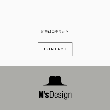
応募はコチラから
C O N T A C T